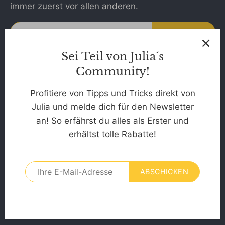
immer zuerst vor allen anderen.
Sei Teil von Julia´s
Community!
Kontakt:
itsonlyme Julia GmbH
Profitiere von Tipps und Tricks direkt von
support@mein-planb.com
Julia und melde dich für den Newsletter
an! So erfährst du alles als Erster und
WhatsApp-Support
erhältst tolle Rabatte!
Du hast Fragen? Wir helfen dir gerne!
Schreib uns an +49 1575 5173665
ABSCHICKEN
💌.
Erreichbarkeit:
Werktags von 09:00 - 13:00 Uhr.