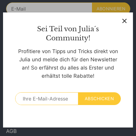
Sei Teil von Julia´s
Kontakt:
Community!
itsonlyme Julia GmbH
Profitiere von Tipps und Tricks direkt von
support@mein-planb.com
Julia und melde dich für den Newsletter
an! So erfährst du alles als Erster und
WhatsApp-Support
erhältst tolle Rabatte!
Du hast Fragen? Wir helfen dir gerne!
Schreib uns an +49 1575 5173665
ABSCHICKEN
💌.
Erreichbarkeit:
Werktags von 09:00 - 13:00 Uhr.
AGB